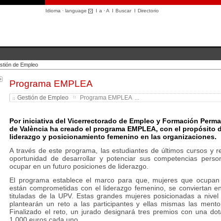
Idioma · language
I
a
·
A
I
Buscar
I
Directorio
stión de Empleo
Programa EMPLEA
Gestión de Empleo
Programa EMPLEA ...
Por iniciativa del Vicerrectorado de Empleo y Formación Perman
de València ha creado el
programa EMPLEA
, con el propósito 
liderazgo y posicionamiento femenino en las organizaciones.
A través de este programa, las estudiantes de últimos cursos y r
oportunidad de desarrollar y potenciar sus competencias person
ocupar en un futuro posiciones de liderazgo.
El programa establece el marco para que, mujeres que ocupan 
están comprometidas con el liderazgo femenino, se conviertan en
tituladas de la UPV. Estas grandes mujeres posicionadas a nivel
plantearán un reto a las participantes y ellas mismas las mento
Finalizado el reto, un jurado designará tres premios con una do
1.000 euros cada uno.