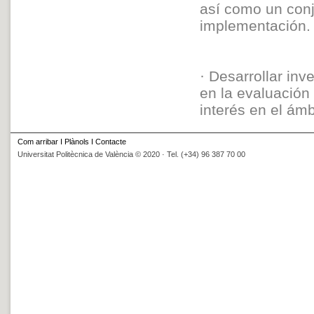
así como un con
implementación.
· Desarrollar inv
en la evaluación
interés en el ámb
Com arribar
I
Plànols
I
Contacte
Universitat Politècnica de València © 2020 · Tel. (+34) 96 387 70 00