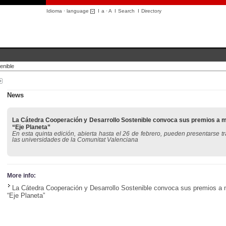
Idioma · language
I
a
·
A
I
Search
I
Directory
enible
News
La Cátedra Cooperación y Desarrollo Sostenible convoca sus premios a m
“Eje Planeta”
En esta quinta edición, abierta hasta el 26 de febrero, pueden presentarse t
las universidades de la Comunitat Valenciana
More info:
La Cátedra Cooperación y Desarrollo Sostenible convoca sus premios a 
“Eje Planeta”