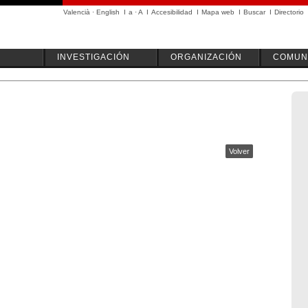
Valencià
·
English
I
a
·
A
I
Accesibilidad
I
Mapa web
I
Buscar
I
Directorio
INVESTIGACIÓN
ORGANIZACIÓN
COMUN
Volver