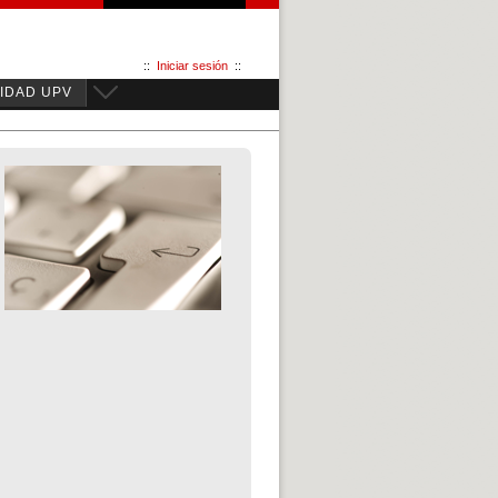
::
Iniciar sesión
::
IDAD UPV