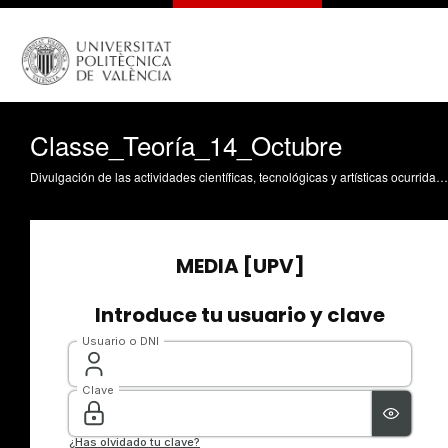
Classe_Teoría_14_Octubre
Divulgación de las actividades científicas, tecnológicas y artísticas ocurridas en los tres campus de la UPV