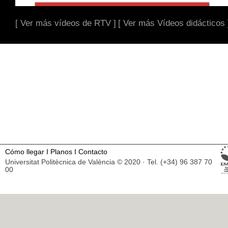
[ Ver más vídeos de RTV ]
[ Ver más Vídeos didácticos 
Cómo llegar
I
Planos
I
Contacto
Universitat Politècnica de València © 2020 · Tel. (+34) 96 387 70
00