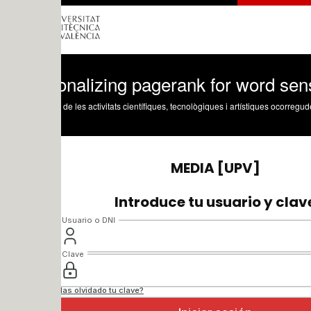
onalizing pagerank for word sense disa
 de les activitats científiques, tecnològiques i artístiques ocorregudes en els tres