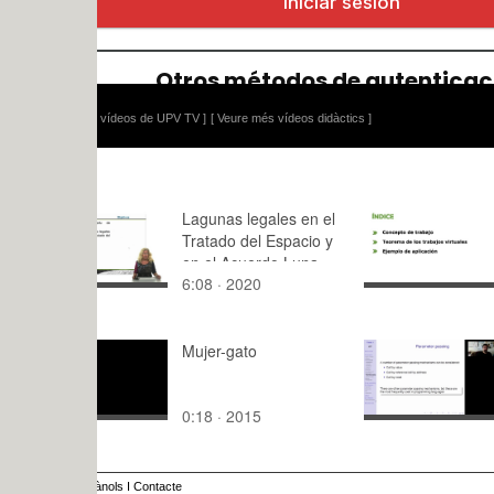
 vídeos de UPV TV ]
[ Veure més vídeos didàctics ]
Lagunas legales en el
Fundament
Tratado del Espacio y
principio d
en el Acuerdo Luna.
trabajos vi
6:08 · 2020
7:12 · 202
Mujer-gato
LTP - Unit 
Parameter 
0:18 · 2015
13:14 · 20
ànols
I
Contacte