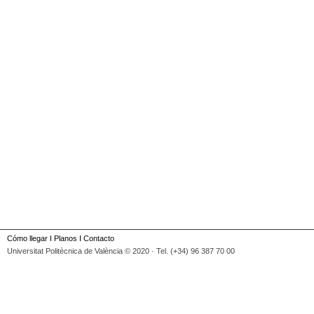
Cómo llegar
I
Planos
I
Contacto
Universitat Politècnica de València © 2020 · Tel. (+34) 96 387 70 00