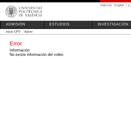
Valencià
·
English
I
a
ADMISIÓN
ESTUDIOS
INVESTIGACIÓN
Inicio UPV
::
Volver
Error
Información
No existe información del vídeo