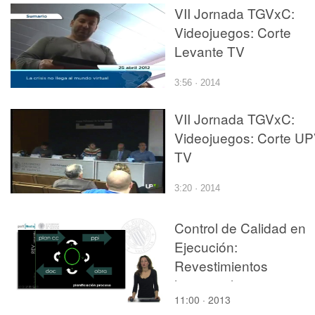
VII Jornada TGVxC:
Videojuegos: Corte
Levante TV
3:56 · 2014
VII Jornada TGVxC:
Videojuegos: Corte U
TV
3:20 · 2014
Control de Calidad en
Ejecución:
Revestimientos
horizontales interiores -
11:00 · 2013
suelos