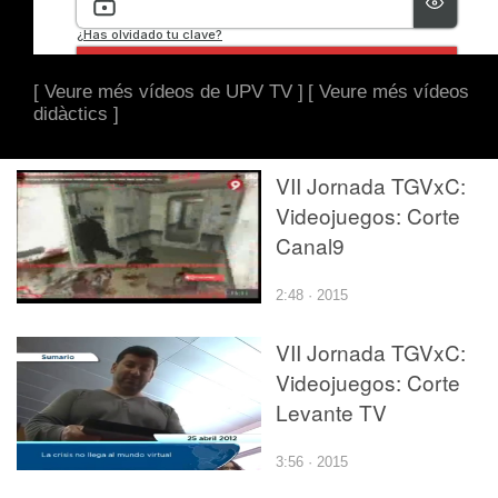
[ Veure més vídeos de UPV TV ]
[ Veure més vídeos
didàctics ]
VII Jornada TGVxC:
Videojuegos: Corte
Canal9
2:48 · 2015
VII Jornada TGVxC:
Videojuegos: Corte
Levante TV
3:56 · 2015