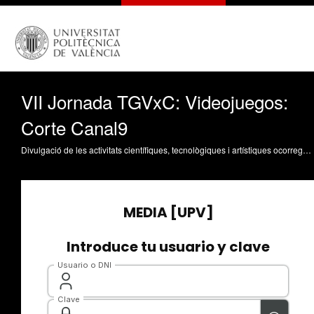
VII Jornada TGVxC: Videojuegos:
Corte Canal9
Divulgació de les activitats científiques, tecnològiques i artístiques ocorregudes en els tres campus de la UPV