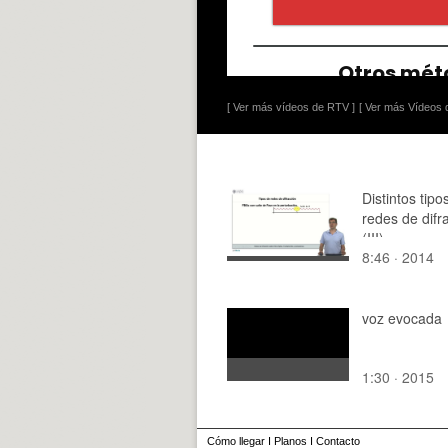
[ Ver más vídeos de RTV ]
[ Ver más Vídeos d
Distintos tipo
redes de difr
(III)
8:46 · 2014
voz evocada
1:30 · 2015
Cómo llegar
I
Planos
I
Contacto