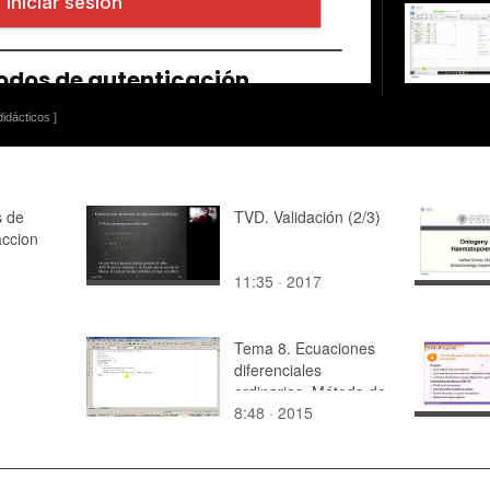
idácticos ]
s de
TVD. Validación (2/3)
accion
11:35 · 2017
Tema 8. Ecuaciones
diferenciales
ordinarias. Método de
8:48 · 2015
Euler modificado.