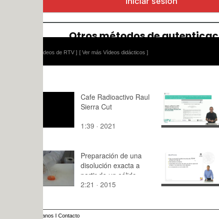
ídeos de RTV ]
[ Ver más Vídeos didácticos ]
Cafe Radioactivo Raul
Bibliografía
Sierra Cut
comentada
D., & Muniz
1:39 · 2021
1:12 · 202
(2018). Wri
literature r
empirical p
Preparación de una
Modelo de 
disolución exacta a
TCP/IP
partir de un sólido
2:21 · 2015
7:54 · 201
anos
I
Contacto