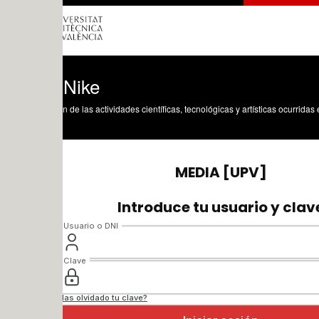
 Nike
n de las actividades científicas, tecnológicas y artísticas ocurridas en los tres cam