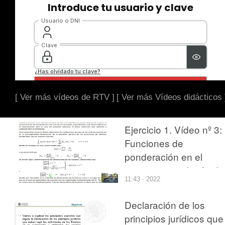
[ Ver más vídeos de RTV ]
[ Ver más Vídeos didácticos 
Ejercicio 1. Vídeo nº 3:
Funciones de
ponderación en el
contorno, en el método
11:43 · 2022
de Petrov-Galerkin,
¿cuándo se deben
Declaración de los
determinar a partir de l
principios jurídicos que
funciones de