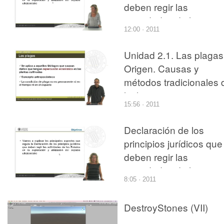
deben regir las
ponderación y cuándo 
actividades de los
partir de sus derivadas
12:00 · 2011
Estados en la
exploración y utilizació
Unidad 2.1. Las plagas
del espacio ultraterrest
Origen. Causas y
métodos tradicionales 
lucha
15:56 · 2011
Declaración de los
principios jurídicos que
deben regir las
actividades de los
8:05 · 2011
Estados en la
exploración y utilizació
DestroyStones (VII)
del espacio ultraterrest