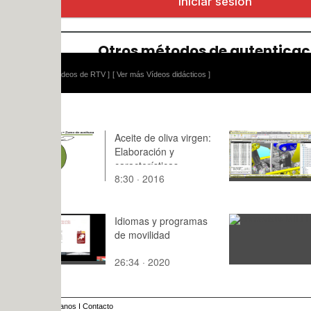
ídeos de RTV ]
[ Ver más Vídeos didácticos ]
Aceite de oliva virgen:
Simulación
Elaboración y
Lego Techn
características
con Recurd
8:30 · 2016
11:53 · 20
2 ¿ 3 de 5
Idiomas y programas
entrrevis
de movilidad
26:34 · 2020
: · 2015
anos
I
Contacto