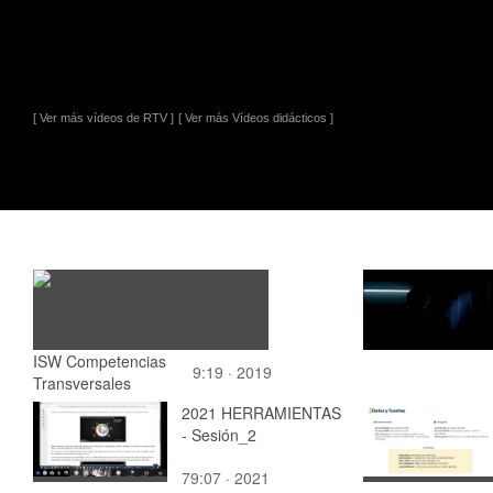
[ Ver más vídeos de RTV ]
[ Ver más Vídeos didácticos ]
ISW Competencias
9:19 · 2019
Transversales
2021 HERRAMIENTAS
- Sesión_2
79:07 · 2021