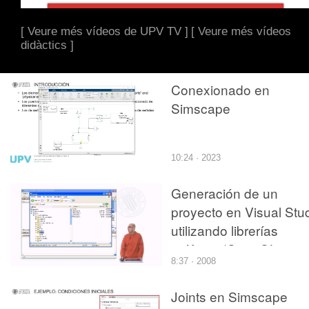
[ Veure més vídeos de UPV TV ]
[ Veure més vídeos
didàctics ]
Conexionado en
Simscape
10:24 · 2023
Generación de un
proyecto en Visual Stu
utilizando librerías
gráficas (OpenGL +
8:37 · 2008
Visual Studio)
Joints en Simscape