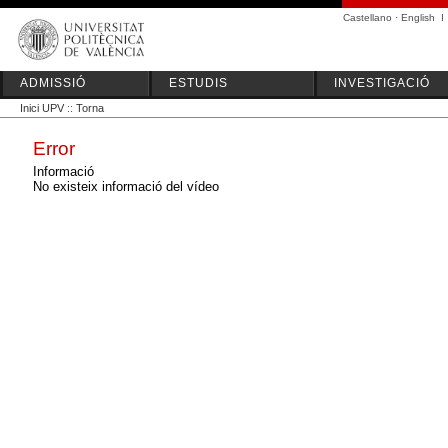
Castellano
·
English
I
ADMISSIÓ
ESTUDIS
INVESTIGACIÓ
Inici UPV
::
Torna
Error
Informació
No existeix informació del vídeo