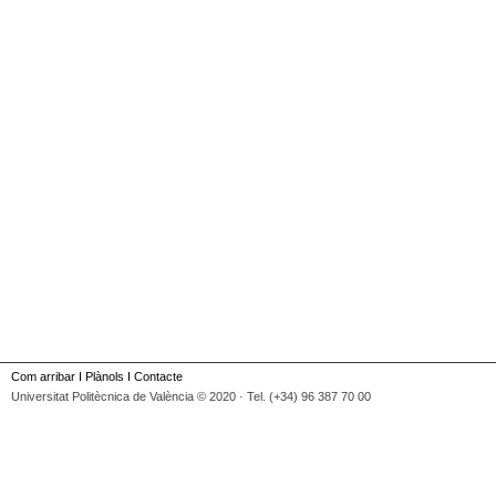
Com arribar
I
Plànols
I
Contacte
Universitat Politècnica de València © 2020 · Tel. (+34) 96 387 70 00