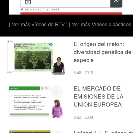
[ Ver más vídeos de RTV ]
[ Ver más Vídeos didácticos 
El origen del melon:
diversidad genética de 
especie
8:48 · 2015
EL MERCADO DE
EMISIONES DE LA
UNION EUROPEA
9:52 · 2008
Unidad 1.1. El origen d