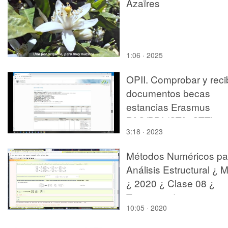
Azaïres
1:06 · 2025
OPII. Comprobar y recib
documentos becas
estancias Erasmus
PAS/PDI (STA, STT) en
3:18 · 2023
AIRE
Métodos Numéricos pa
Análisis Estructural ¿ 
¿ 2020 ¿ Clase 08 ¿
Tramo 16 de 17
10:05 · 2020