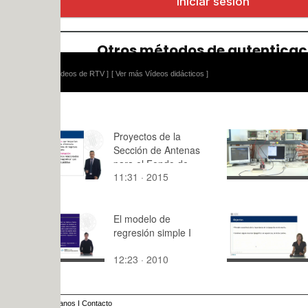
ídeos de RTV ]
[ Ver más Vídeos didácticos ]
Proyectos de la
Efecto de l
Sección de Antenas
de los ele
para el Fondo de
un sistema
11:31 · 2015
8:16 · 201
Inversión Local
factor de r
El modelo de
Usos de la 
regresión simple I
cursiva
12:23 · 2010
11:57 · 20
anos
I
Contacto