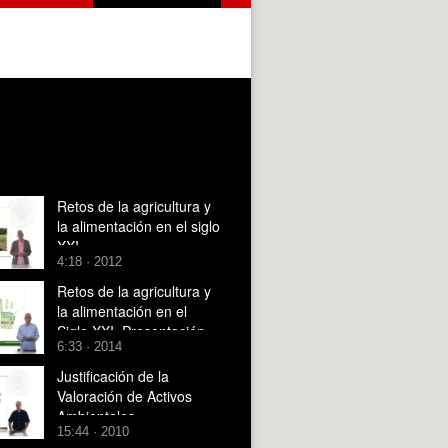
Retos de la agricultura y
la alimentación en el siglo
XXI
4:18 · 2012
Retos de la agricultura y
la alimentación en el
Siglo XXI. Presentación
6:33 · 2014
de la 2ª Edición.
Justificación de la
Valoración de Activos
Ambientales
15:44 · 2010