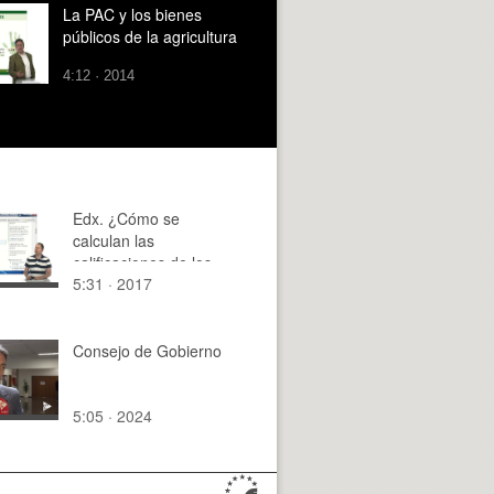
La PAC y los bienes
públicos de la agricultura
4:12 · 2014
Edx. ¿Cómo se
calculan las
calificaciones de los
5:31 · 2017
cursos? La página de
progreso
Consejo de Gobierno
5:05 · 2024