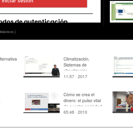
idácticos ]
lternativa
Climatización.
Sistemas de
climatización
11:57 · 2017
Cómo se crea el
.
dinero: el pulso vital
de nuestra sociedad
65:48 · 2010
s de Red