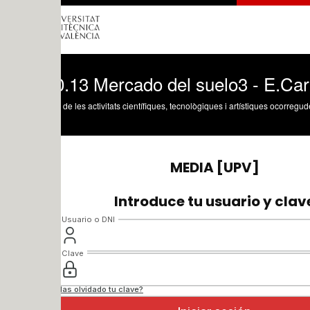
0.13 Mercado del suelo3 - E.Carrero
 de les activitats científiques, tecnològiques i artístiques ocorregudes en els tres