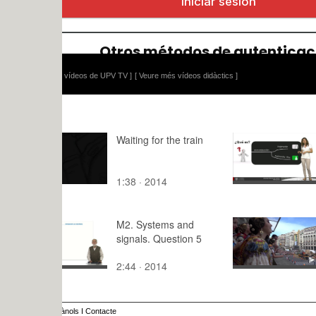
 vídeos de UPV TV ]
[ Veure més vídeos didàctics ]
Waiting for the train
Polimedia,
Interrogan
1:38 · 2014
4:19 · 201
M2. Systems and
Falleras
signals. Question 5
internacion
2:44 · 2014
2:,0 · 2024
ànols
I
Contacte