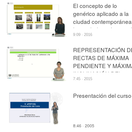
SISTEMA DIÉDRICO
El concepto de lo
genérico aplicado a la
ciudad contemporánea
La ciudad genérica y el
9:09 · 2016
espacio basura de Re
Koolhaas
REPRESENTACIÓN D
RECTAS DE MÁXIMA
PENDIENTE Y MÁXIM
INCLINACIÓN DEL
7:45 · 2015
PLANO EMPLEANDO
EL SISTEMA DIÉDRI
Presentación del curso
8:46 · 2005