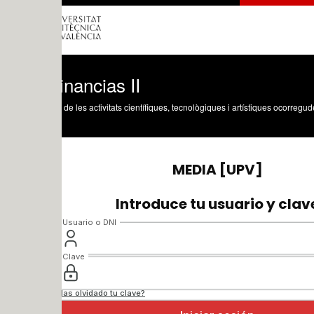
nancias II
 de les activitats científiques, tecnològiques i artístiques ocorregudes en els tres