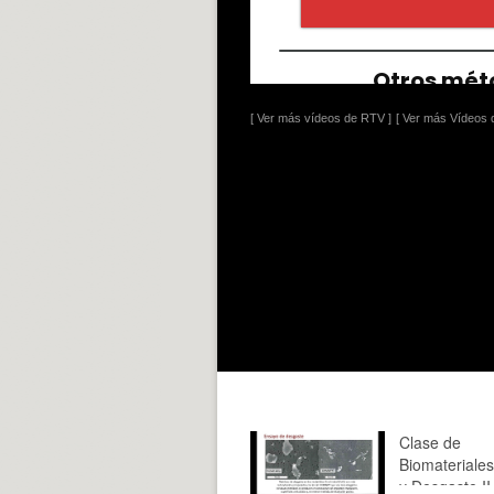
[ Ver más vídeos de RTV ]
[ Ver más Vídeos d
Clase de
Biomateriales
y Desgaste II