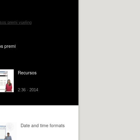
os premi
Recursos
2:36 · 2014
Date and time formats