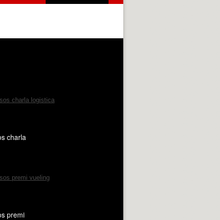
os charla
os premi