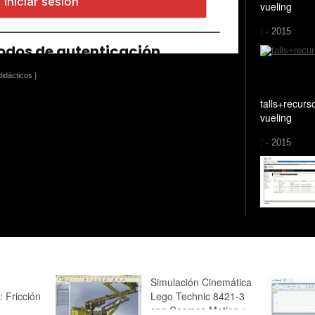
vueling
: · 2015
idácticos ]
talls+recurs
vueling
: · 2015
Simulación Cinemática
: Fricción
Lego Technic 8421-3
con Cosmos Motion ¿