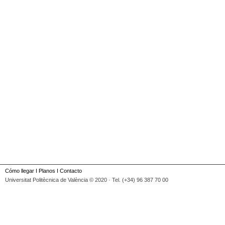
Cómo llegar
I
Planos
I
Contacto
Universitat Politècnica de València © 2020 · Tel. (+34) 96 387 70 00