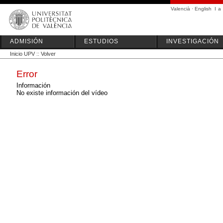
Valencià
·
English
I
a
ADMISIÓN
ESTUDIOS
INVESTIGACIÓN
Inicio UPV
::
Volver
Error
Información
No existe información del vídeo