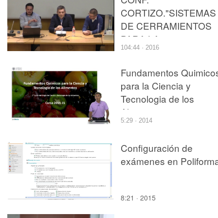
CORTIZO."SISTEMAS
DE CERRAMIENTOS
PARA LA
104:44 · 2016
ARQUITECURA".
Fundamentos Quimico
para la Ciencia y
Tecnologia de los
Alimentos. 2014-2015
5:29 · 2014
Configuración de
exámenes en Poliform
8:21 · 2015