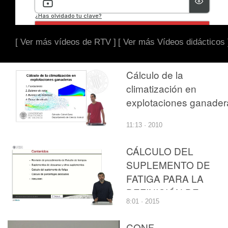
[ Ver más vídeos de RTV ]
[ Ver más Vídeos didácticos 
Cálculo de la
climatización en
explotaciones ganader
11:13 · 2010
CÁLCULO DEL
SUPLEMENTO DE
FATIGA PARA LA
DEFINICIÓN DE
8:01 · 2015
ESTÁNDARES DE
TRABAJO
CONF.