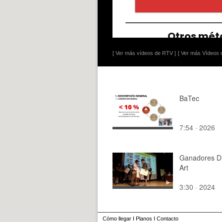
[ Ver más vídeos de RTV ]
[ Ver más Vídeos d
BaTec
7:54 · 2026
Ganadores D
Art
3:30 · 2024
Cómo llegar
I
Planos
I
Contacto