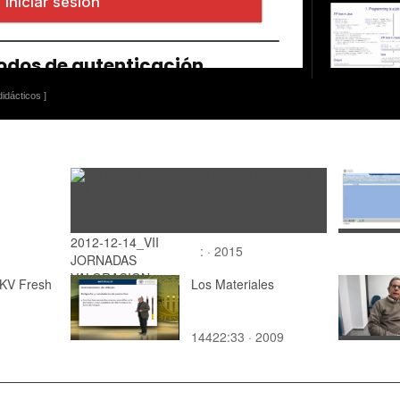
idácticos ]
2012-12-14_VII
: · 2015
JORNADAS
VALORACION
KV Fresh
Los Materiales
FUNCIONAL 2
14422:33 · 2009