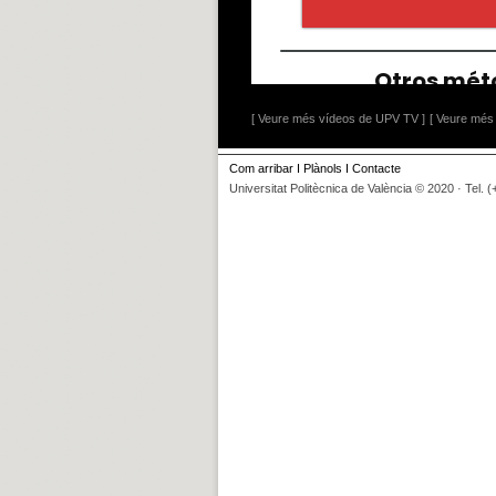
[ Veure més vídeos de UPV TV ]
[ Veure més 
Com arribar
I
Plànols
I
Contacte
Universitat Politècnica de València © 2020 · Tel. 