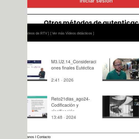
ídeos de RTV ]
[ Ver más Vídeos didácticos ]
M3.U2.14_Consideraci
Bomba de 
ones finales Eutéctica
eficiente
2:41 · 2026
3:30 · 202
Reto21dias_ago24-
DOCOMOM
Codificación y
Conf. Joa
clasificación
13:48 · 2024
44:16 · 20
automática (NLM vs IA
generativa LLM).
Descripción caso
estudio
anos
I
Contacto