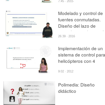
7:45 · 2015
PLANO EMPLEANDO
EL SISTEMA DIÉDRI
Modelado y control de
fuentes conmutadas.
Diseño del lazo de
control en modo tensió
26:39 · 2016
Implementación de un
sistema de control par
helicópteros con 4
rotores
9:02 · 2012
Polimedia: Diseño
didáctico