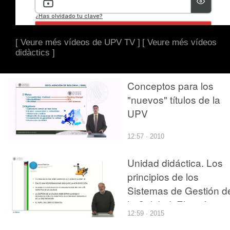
[ Veure més vídeos de UPV TV ]
[ Veure més vídeos
didàctics ]
Conceptos para los
"nuevos" títulos de la
UPV
12:57 · 2010
Unidad didáctica. Los
principios de los
Sistemas de Gestión d
la Calidad. El carácter
12:59 · 2015
estratégico de la gesti