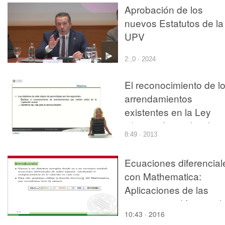
de la calidad
Aprobación de los
nuevos Estatutos de la
UPV
2:,0 · 2024
El reconocimiento de l
arrendamientos
existentes en la Ley
3/2013, de 26 de julio,
8:49 · 2013
los contratos y otras
relaciones jurídicas
Ecuaciones diferencial
agrarias
con Mathematica:
Aplicaciones de las
ecuaciones diferencial
10:43 · 2016
de orden n