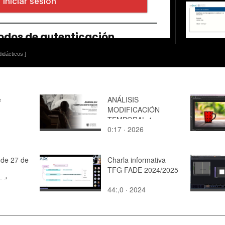
idácticos ]
e
ANÁLISIS
MODIFICACIÓN
TEMPORAL 4
0:17 · 2026
 de 27 de
Charla informativa
TFG FADE 2024/2025
dad
44:,0 · 2024
rte II