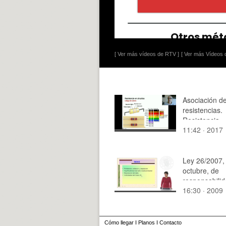
[ Ver más vídeos de RTV ]
[ Ver más Vídeos d
Asociación d
resistencias.
Resistencia
11:42 · 2017
equivalente
Ley 26/2007,
octubre, de
responsabili
16:30 · 2009
ambiental - Pa
Cómo llegar
I
Planos
I
Contacto