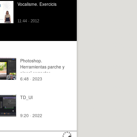
Vocalisme. Exercicis
11:44 · 2012
Photoshop.
Herramientas parche y
pincel corrector
6:48 · 2023
TD_UI
9:20 · 2022