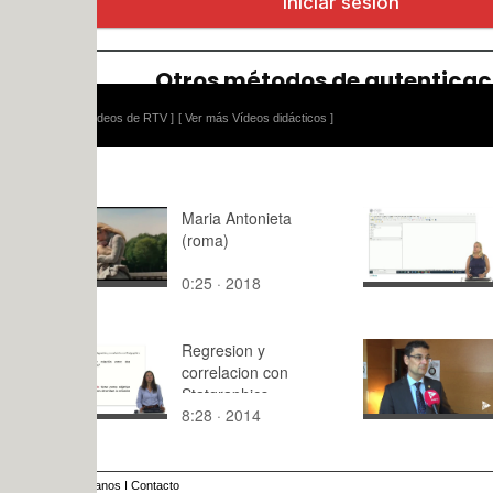
ídeos de RTV ]
[ Ver más Vídeos didácticos ]
Maria Antonieta
Conexione
(roma)
Catrastro 
0:25 · 2018
9:57 · 202
Regresion y
Curso de 
correlacion con
parlamenta
Statgraphics
8:28 · 2014
2:42 · 202
anos
I
Contacto