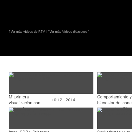
[ Ver más vídeos de RTV ]
[ Ver más Vídeos didácticos ]
Mi primera
Comportamiento y
10:12 · 2014
visualización con
bienestar del cone
autómatas
de engorde - (Part
programables de ABB
Intro. SDP y Subtarea
Sygkathistós (lyra