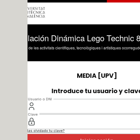
lación Dinámica Lego Technic 8459-2 s
 de les activitats científiques, tecnològiques i artístiques ocorregudes en els tres