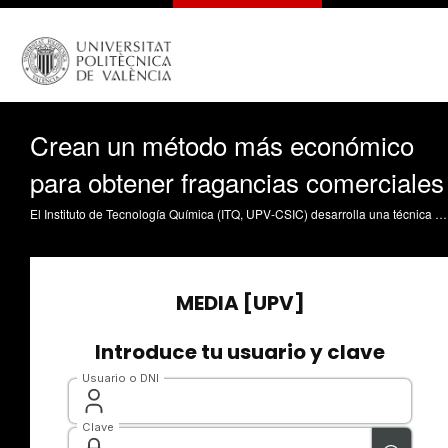
Crean un método más económico
para obtener fragancias comerciales
El Instituto de Tecnología Química (ITQ, UPV-CSIC) desarrolla una técnica catalítica que obtiene unas moléculas orgánicas llamadas alquenos en un proceso hasta 10 veces más barato que el actual. Los alquenos internos tienen múltiples aplicaciones para fabricar plásticos, detergentes, lubricantes y cosméticos. El método ya se ha empleado para producir fragancias comerciales en Castellón