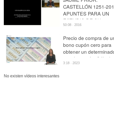
CASTELLÓN 1251-201
APUNTES PARA UN
ESTUDIO DE SU
50:08 · 2016
EVOLUCIÓN URBANA
Precio de compra de u
bono cupón cero para
obtener un determinad
tipo de interés. Cálculo
3:18 · 2023
No existen vídeos interesantes