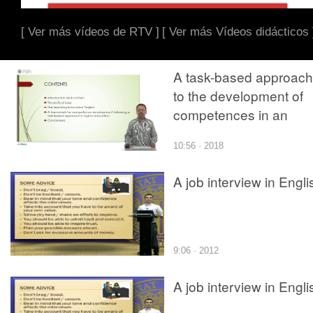
[ Ver más vídeos de RTV ]
[ Ver más Vídeos didácticos 
A task-based approach
to the development of
competences in an
engineering university
10:56 · 2018
context
A job interview in Engli
9:06 · 2012
A job interview in Engli