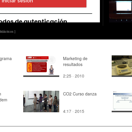
idácticos ]
ograma
Marketing de
resultados
2:25 · 2010
n
CO2 Curso danza
odem
4:17 · 2015