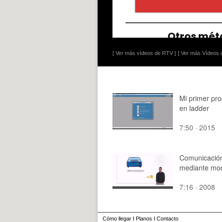
[ Ver más vídeos de RTV ]
[ Ver más Vídeos d
Mi primer pr
en ladder
7:50 · 2015
Comunicació
mediante m
7:16 · 2008
Cómo llegar
I
Planos
I
Contacto