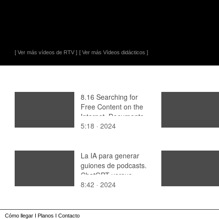
[ Ver más vídeos de RTV ]
[ Ver más Vídeos didácticos ]
8.16 Searching for
Free Content on the
Internet. Documents
5:18 · 2024
La IA para generar
guiones de podcasts.
ChatGPT versus
8:42 · 2024
Gemini
Cómo llegar
I
Planos
I
Contacto