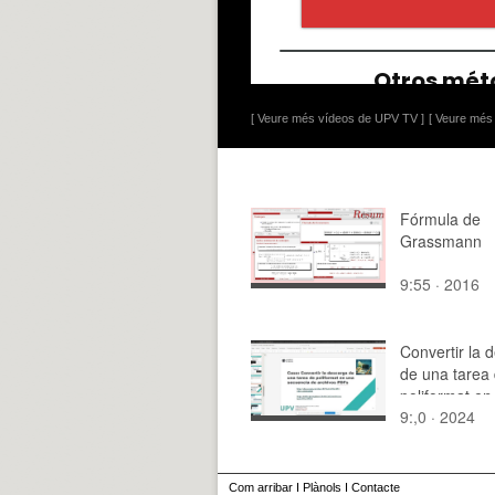
[ Veure més vídeos de UPV TV ]
[ Veure més 
Fórmula de
Grassmann
9:55 · 2016
Convertir la 
de una tarea
poliformat en
9:,0 · 2024
secuencia de
PDFs
Com arribar
I
Plànols
I
Contacte