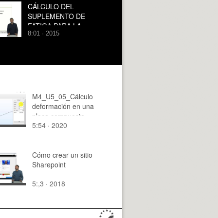
CÁLCULO DEL
SUPLEMENTO DE
FATIGA PARA LA
8:01 · 2015
DEFINICIÓN DE
ESTÁNDARES DE
TRABAJO
M4_U5_05_Cálculo
deformación en una
placa compuesta
5:54 · 2020
Cómo crear un sitio
Sharepoint
5:,3 · 2018