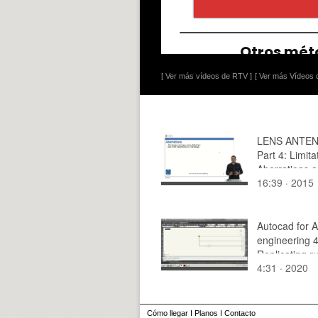
[ Ver más vídeos de RTV ]
[ Ver más Vídeos d
LENS ANTEN
Part 4: Limita
Aberrations 
16:39 · 2015
reflections.
Autocad for A
engineering 4
Replicating 
4:31 · 2020
ligths
Cómo llegar
I
Planos
I
Contacto