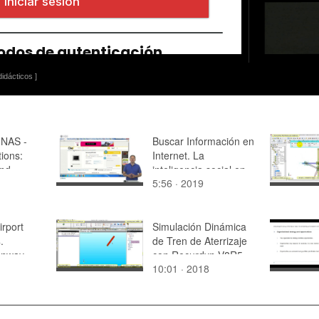
idácticos ]
NAS -
Buscar Información en
tions:
Internet. La
and
inteligencia social en
5:56 · 2019
la búsqueda. La
compra en Internet.
2019
irport
Simulación Dinámica
.
de Tren de Aterrizaje
runway
con Recurdyn V8R5 -
10:01 · 2018
2 de 7