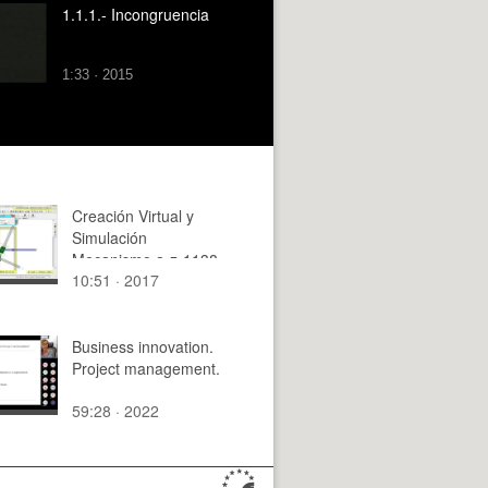
1.1.1.- Incongruencia
1:33 · 2015
Creación Virtual y
Simulación
Mecanismo a-z-1138
10:51 · 2017
con Cosmos Motion -
12 de 12
Business innovation.
Project management.
59:28 · 2022