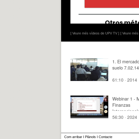
[ Veure més vídeos de UPV TV ]
[ Veure més 
1. El mercado
suelo 7.02.14
61:10 · 2014
Webinar 1 - 
Finanzas
Internacional
56:30 · 2024
Com arribar
I
Plànols
I
Contacte