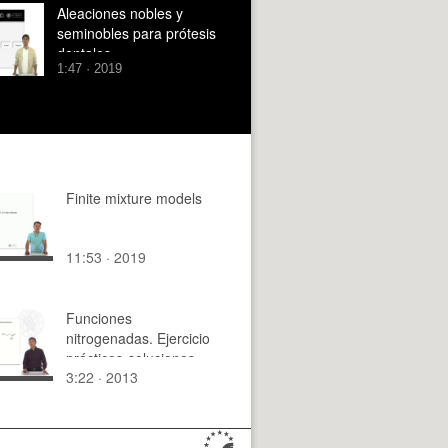
Aleaciones nobles y
seminobles para prótesis
dentales
1:47 · 2019
Finite mixture models
11:53 · 2019
Funciones
nitrogenadas. Ejercicio
prácticos-soluciones
3:22 · 2013