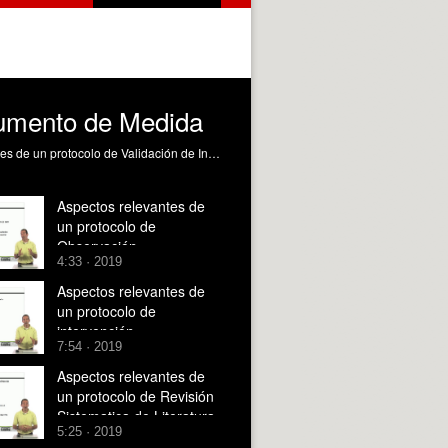
trumento de Medida
Resuelve dudas frecuentes sobre la publicación de protocolos de investigación Marín García, JA. (2021). Aspectos relevantes de un protocolo de Validación de Instrumento de Medida. https://riunet.upv.es/handle/10251/165990 DER
Aspectos relevantes de
un protocolo de
Observación
4:33 · 2019
Aspectos relevantes de
un protocolo de
intervención
7:54 · 2019
Aspectos relevantes de
un protocolo de Revisión
Sistematica de Literatura
5:25 · 2019