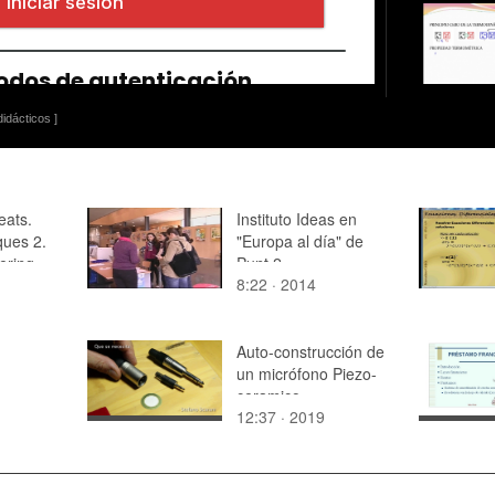
idácticos ]
eats.
Instituto Ideas en
ques 2.
"Europa al día" de
ering
Punt 2
8:22 · 2014
Auto-construcción de
un micrófono Piezo-
ceramico
12:37 · 2019