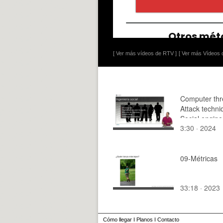
[ Ver más vídeos de RTV ]
[ Ver más Vídeos d
Computer thr
Attack techni
Social engine
3:30 · 2024
09-Métricas
33:18 · 2023
Cómo llegar
I
Planos
I
Contacto