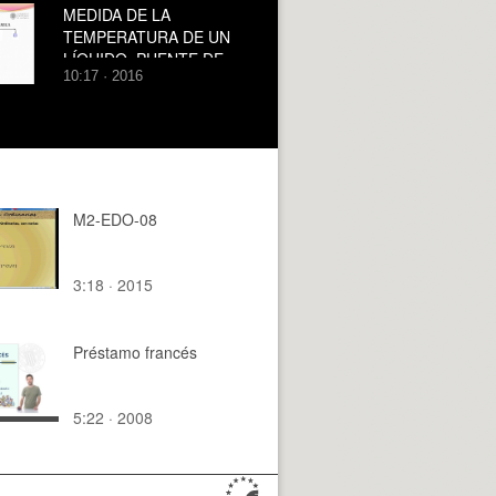
MEDIDA DE LA
TEMPERATURA DE UN
LÍQUIDO. PUENTE DE
10:17 · 2016
WHEATSTONE
M2-EDO-08
3:18 · 2015
Préstamo francés
5:22 · 2008