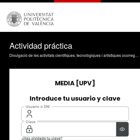
Actividad práctica
Divulgació de les activitats científiques, tecnològiques i artístiques ocorregudes en els tres campus de la UPV