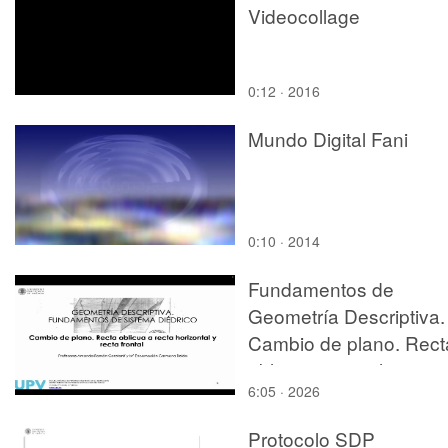
Videocollage
0:12 · 2016
Mundo Digital Fani
0:10 · 2014
Fundamentos de
Geometría Descriptiva.
Cambio de plano. Rect
oblicua a recta horizont
6:05 · 2026
y recta frontal
Protocolo SDP