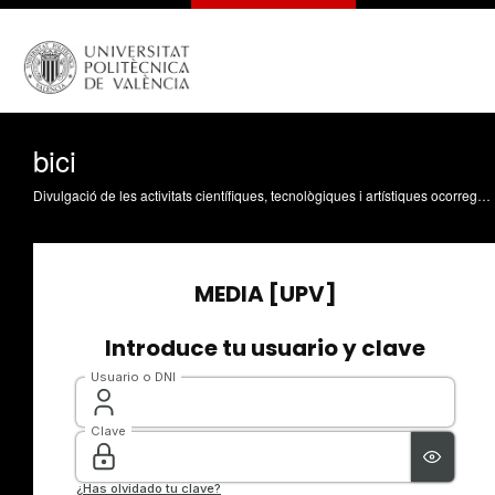
bici
Divulgació de les activitats científiques, tecnològiques i artístiques ocorregudes en els tres campus de la UPV