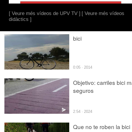
[ Veure més vídeos de UPV TV ]
[ Veure més vídeos
didàctics ]
bici
0:05 · 2014
Objetivo: carriles bici 
seguros
2:54 · 2024
Que no te roben la bici