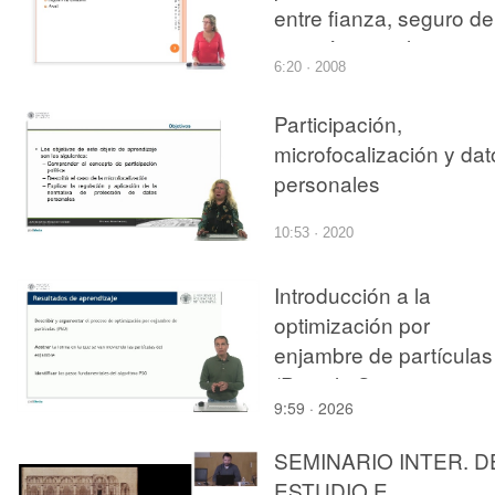
entre fianza, seguro de
caución y aval
6:20 · 2008
Participación,
microfocalización y dat
personales
10:53 · 2020
Introducción a la
optimización por
enjambre de partículas
(Particle Swarm
9:59 · 2026
Optimization)
SEMINARIO INTER. D
ESTUDIO E