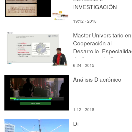
INVESTIGACIÓN
SOBRE EL
19:12 · 2018
RECONOCIMIENTO, 
REVALORIZACIÓN, L
Master Universitario en
CONSERVACIÓN Y E
Cooperación al
RE-USO DEL
Desarrollo. Especialid
PATRIMÓNIO
de Gestion de Proyect
ARQUITECTÓNICO.Ed
6:24 · 2015
y Procesos de Desarrol
Baviera.
Análisis Diacrónico
1:12 · 2018
Dí