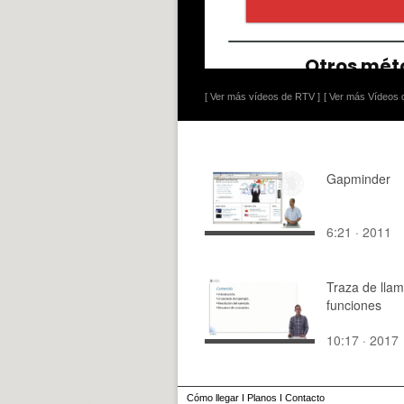
[ Ver más vídeos de RTV ]
[ Ver más Vídeos d
Gapminder
6:21 · 2011
Traza de lla
funciones
10:17 · 2017
Cómo llegar
I
Planos
I
Contacto