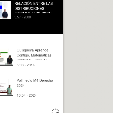
AHORRO DEL
RELACIÓN ENTRE LAS
IMPUESTO SOBRE LA
DISTRIBUCIONES
RENTA DE LAS
BINOMIAL Y POISSON
PERSONAS FÍSICAS
3:57 · 2008
Quisqueya Aprende
Contigo. Matemáticas.
Unidad 5. Tema 4 (I)
5:06 · 2014
Polimedio M4 Derecho
2024
10:54 · 2024