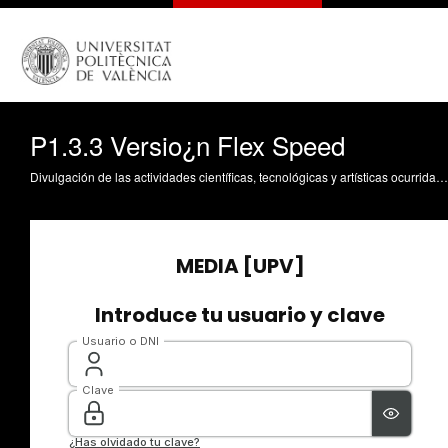
P1.3.3 Versio¿n Flex Speed
Divulgación de las actividades científicas, tecnológicas y artísticas ocurridas en los tres campus de la UPV