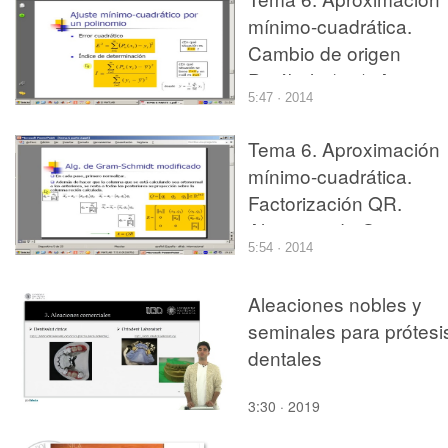
mínimo-cuadrática.
Cambio de origen
Parábola (y 2). Ajuste
5:47 · 2014
mínimo cuadrático por 
polinomio, índice de
Tema 6. Aproximación
determinación y
mínimo-cuadrática.
algoritmo min_cua (1)
Factorización QR.
Algoritmo de Gram-
5:54 · 2014
Schmidt (1)
Aleaciones nobles y
seminales para prótesi
dentales
3:30 · 2019