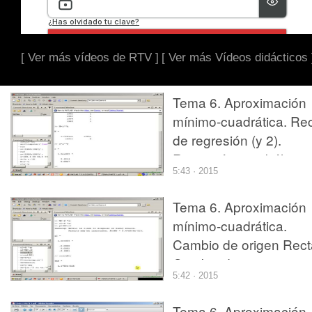
[ Ver más vídeos de RTV ]
[ Ver más Vídeos didácticos 
Tema 6. Aproximación
mínimo-cuadrática. Re
de regresión (y 2).
Regresión parabólica.
5:43 · 2015
Condicionamiento de
una matriz.
Tema 6. Aproximación
mínimo-cuadrática.
Cambio de origen Rect
Cambio de origen
5:42 · 2015
Parábola (1)
Tema 6. Aproximación