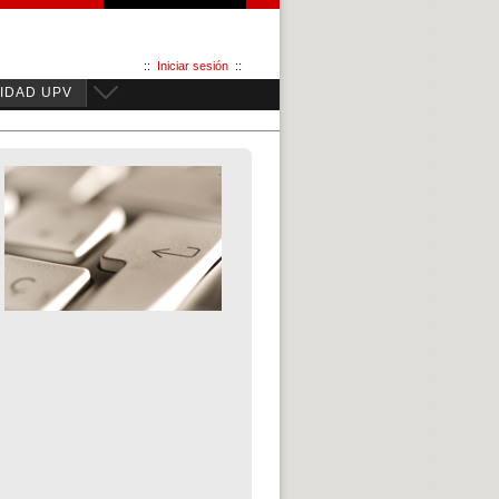
::
Iniciar sesión
::
IDAD UPV