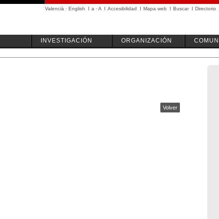
Valencià
·
English
I
a
·
A
I
Accesibilidad
I
Mapa web
I
Buscar
I
Directorio
INVESTIGACIÓN
ORGANIZACIÓN
COMUN
Volver