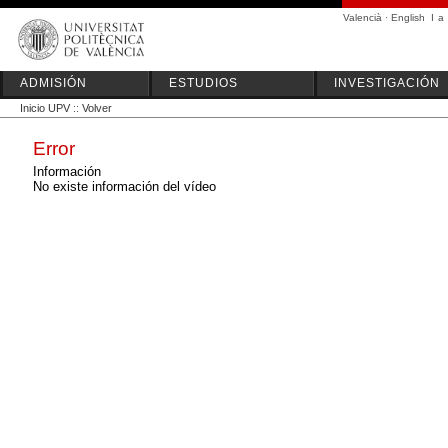
Valencià
·
English
I
a
ADMISIÓN
ESTUDIOS
INVESTIGACIÓN
Inicio UPV
::
Volver
Error
Información
No existe información del vídeo