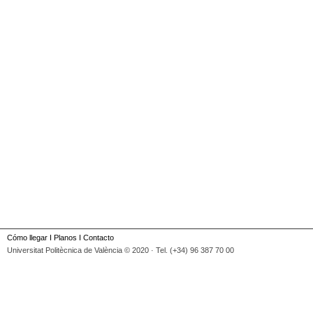
Cómo llegar
I
Planos
I
Contacto
Universitat Politècnica de València © 2020 · Tel. (+34) 96 387 70 00